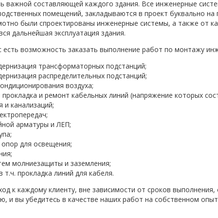
ь важной составляющей каждого здания. Все инженерные систе
одственных помещений, закладываются в проект буквально на п
мотно были спроектированы инженерные системы, а также от ка
вся дальнейшая эксплуатация здания.
с есть возможность заказать выполнение работ по монтажу ин
дернизация трансформаторных подстанций;
дернизация распределительных подстанций;
ондиционирования воздуха;
 прокладка и ремонт кабельных линий (напряжение которых сост
 и канализаций;
ектропередач;
ной арматуры и ЛЕП;
упа;
 опор для освещения;
ния;
тем молниезащиты и заземления;
 т.ч. прокладка линий для кабеля.
од к каждому клиенту, вне зависимости от сроков выполнения,
, и вы убедитесь в качестве наших работ на собственном опыт